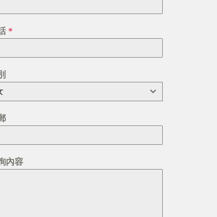
話
*
別
女
郵
詢內容