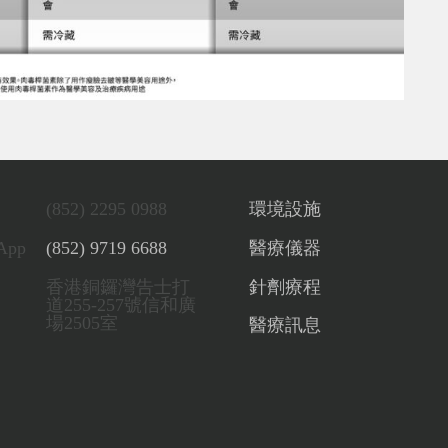
(852) 2295 0988
環境設施
App
(852) 9719 6688
醫療儀器
香港銅鑼灣告士打
針劑療程
道255-257號信和廣
場2505室
醫療訊息