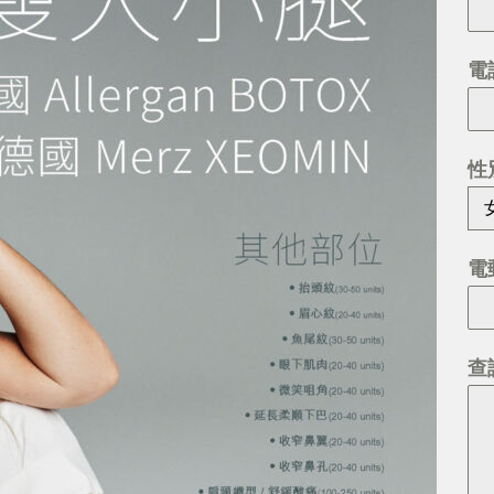
電
性
電
查