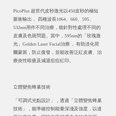
PicoPlus 超世代皮秒激光以450皮秒的極短
脈衝輸出， 四種波長1064、660、595、
532nm用作不同治療，能針對性處理不同的
皮膚及色斑問題。當中，595nm的「玫瑰激
光」Golden Laser Facial治療， 有助淡化荷
爾蒙斑，防止復發，並能改善泛紅皮膚、治
療炎性暗瘡及減退痘痘紅印。
立體變焦蜂巢技術
「可調式光點設計」，透過「立體變焦蜂巢
技術」，能準確控制能量深淺及強度，以達