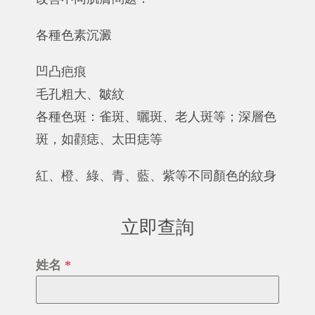
各種色素沉澱
凹凸疤痕
毛孔粗大、皺紋
各種色斑：雀斑、曬斑、老人斑等；深層色
斑，如顴痣、太田痣等
紅、橙、綠、青、藍、紫等不同顏色的紋身
立即查詢
姓名
*